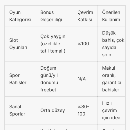
Oyun
Bonus
Çevrim
Önerilen
Kategorisi
Geçerliliği
Katkısı
Kullanım
Düşük
Çok yaygın
Slot
bahis, çok
(özellikle
%100
Oyunları
sayıda
tatil temalı)
spin
Doğum
Makul
Spor
günü/yıl
oranlı,
N/A
Bahisleri
dönümü
garantici
freebet
bahisler
Hızlı
Sanal
%80-
Orta düzey
çevrim
Sporlar
100
için ideal