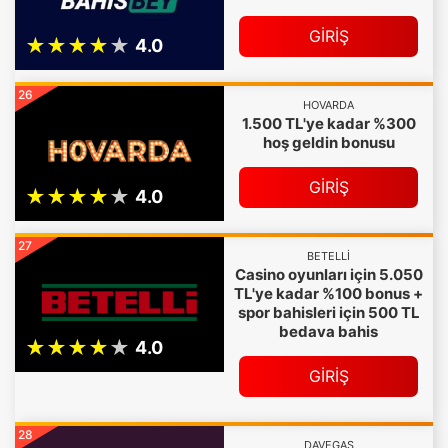
GIRIŞ
26
HOVARDA
1.500 TL'ye kadar %300
hoş geldin bonusu
GIRIŞ
27
BETELLI
Casino oyunları için 5.050
TL'ye kadar %100 bonus +
spor bahisleri için 500 TL
bedava bahis
GIRIŞ
28
DAVEGAS