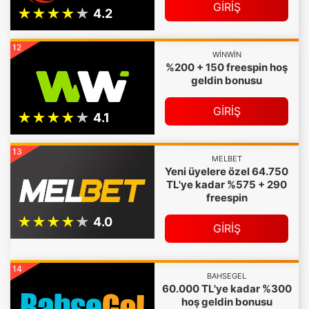
GIRIŞ
12
WINWIN
%200 + 150 freespin hoş
geldin bonusu
GIRIŞ
13
MELBET
Yeni üyelere özel 64.750
TL'ye kadar %575 + 290
freespin
GIRIŞ
14
BAHSEGEL
60.000 TL'ye kadar %300
hoş geldin bonusu