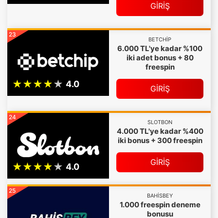
GIRIŞ
23
BETCHIP
6.000 TL'ye kadar %100
iki adet bonus + 80
freespin
GIRIŞ
24
SLOTBON
4.000 TL'ye kadar %400
iki bonus + 300 freespin
GIRIŞ
25
BAHISBEY
1.000 freespin deneme
bonusu