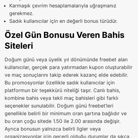
Karmaşık çevrim hesaplamalarıyla uğraşmanız
gerekmez.
Sadık kullanıcılar için en değerli bonus türüdür.
Özel Gün Bonusu Veren Bahis
Siteleri
Doğum günü veya üyelik yıl dönümünde freebet alan
kullanıcılar, gerçek para yatırmadan kupon oluşturabilir
ve maç sonuçlarını takip ederek kazanç elde edebilir.
Bu promosyonlar özellikle sadık kullanıcılar için
platformun bir teşekkürü niteliği taşır. Canlı bahis,
kombine bahis veya tekil maç bahisleri gibi farklı
seçenekler sunulabilir. Doğum günü freebet’leri
genellikle belirli bir minimum oran şartına bağlıdır ve
bu oran çoğu sitede 1.50 ile 2.00 arasında değişir.
Ayrıca bonusun yalnızca belirli ligler veya
organizasyonlar için geçerli olduğu durumlar da sıkça