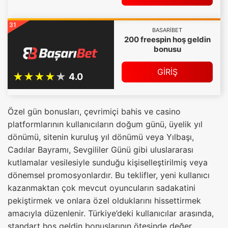
31
BASARIBET
200 freespin hoş geldin
bonusu
GIRIŞ
Özel gün bonusları, çevrimiçi bahis ve casino
platformlarının kullanıcıların doğum günü, üyelik yıl
dönümü, sitenin kuruluş yıl dönümü veya Yılbaşı,
Cadılar Bayramı, Sevgililer Günü gibi uluslararası
kutlamalar vesilesiyle sunduğu kişiselleştirilmiş veya
dönemsel promosyonlardır. Bu teklifler, yeni kullanıcı
kazanmaktan çok mevcut oyuncuların sadakatini
pekiştirmek ve onlara özel olduklarını hissettirmek
amacıyla düzenlenir. Türkiye’deki kullanıcılar arasında,
standart hoş geldin bonuslarının ötesinde değer