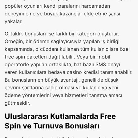
popüler oyunları kendi paralarını harcamadan
deneyimleme ve büyük kazançlar elde etme şansı
yakalar.
Ortaklık bonusları ise farklı bir kategori oluşturur.
Örneğin, bir ödeme sağlayıcısıyla yapılan iş birliği
kapsamında, o cüzdanı kullanan tüm kullanıcılara özel
free spin paketleri dağıtılabilir. Veya bir mobil
operatörle yapılan ortaklıkta, hat bazlı SMS onayı
veren kullanıcılara bedava casino kredisi tanımlanabilir.
Bu bonusların en büyük avantajı, genellikle düşük
çevrim şartlarına sahip olması ve kullanıcıya yeni
ödeme yöntemlerini veya hizmetleri tanıtma amacı
gütmesidir.
Uluslararası Kutlamalarda Free
Spin ve Turnuva Bonusları