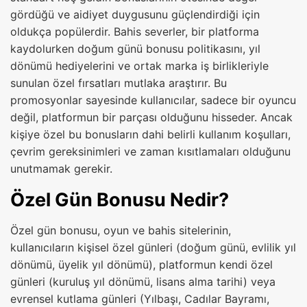
gördüğü ve aidiyet duygusunu güçlendirdiği için
oldukça popülerdir. Bahis severler, bir platforma
kaydolurken doğum günü bonusu politikasını, yıl
dönümü hediyelerini ve ortak marka iş birlikleriyle
sunulan özel fırsatları mutlaka araştırır. Bu
promosyonlar sayesinde kullanıcılar, sadece bir oyuncu
değil, platformun bir parçası olduğunu hisseder. Ancak
kişiye özel bu bonusların dahi belirli kullanım koşulları,
çevrim gereksinimleri ve zaman kısıtlamaları olduğunu
unutmamak gerekir.
Özel Gün Bonusu Nedir?
Özel gün bonusu, oyun ve bahis sitelerinin,
kullanıcıların kişisel özel günleri (doğum günü, evlilik yıl
dönümü, üyelik yıl dönümü), platformun kendi özel
günleri (kuruluş yıl dönümü, lisans alma tarihi) veya
evrensel kutlama günleri (Yılbaşı, Cadılar Bayramı,