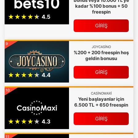
bonus veya 10.000 TL’ye
kadar %100 bonus + 50
freespin
GIRIŞ
9
JOYCASINO
%200 + 200 freespin hoş
geldin bonusu
GIRIŞ
10
CASINOMAXI
Yeni başlayanlar için
6.500 TL + 650 freespin
GIRIŞ
11