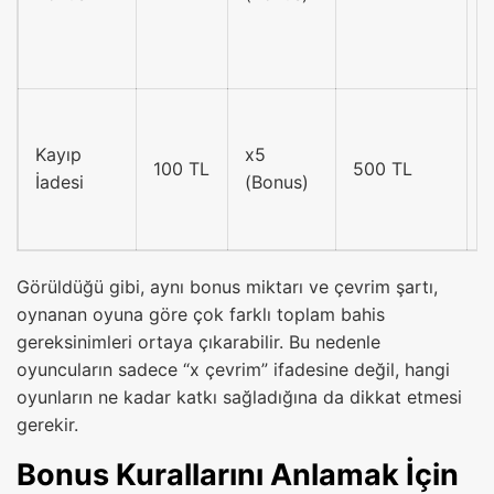
3
b
(
S
B
Kayıp
x5
100 TL
500 TL
İadesi
(Bonus)
1
b
Görüldüğü gibi, aynı bonus miktarı ve çevrim şartı,
oynanan oyuna göre çok farklı toplam bahis
gereksinimleri ortaya çıkarabilir. Bu nedenle
oyuncuların sadece “x çevrim” ifadesine değil, hangi
oyunların ne kadar katkı sağladığına da dikkat etmesi
gerekir.
Bonus Kurallarını Anlamak İçin