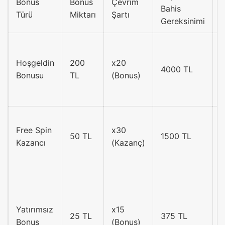
Bonus
Bonus
Çevrim
Bahis
Türü
Miktarı
Şartı
Gereksinimi
K
S
Hoşgeldin
200
x20
4000 TL
Bonusu
TL
(Bonus)
b
S
Free Spin
x30
50 TL
1500 TL
Kazancı
(Kazanç)
1
b
S
%
R
Yatırımsız
x15
25 TL
375 TL
Bonus
(Bonus)