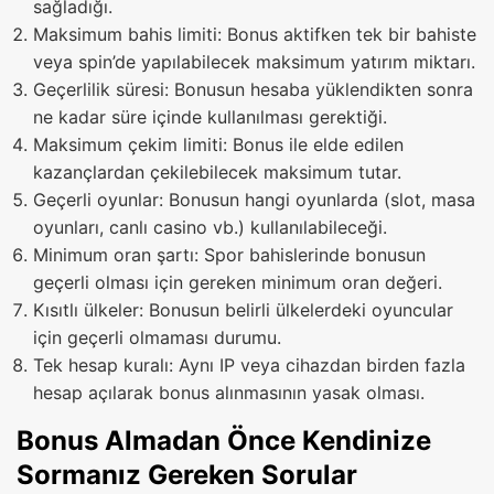
sağladığı.
Maksimum bahis limiti: Bonus aktifken tek bir bahiste
veya spin’de yapılabilecek maksimum yatırım miktarı.
Geçerlilik süresi: Bonusun hesaba yüklendikten sonra
ne kadar süre içinde kullanılması gerektiği.
Maksimum çekim limiti: Bonus ile elde edilen
kazançlardan çekilebilecek maksimum tutar.
Geçerli oyunlar: Bonusun hangi oyunlarda (slot, masa
oyunları, canlı casino vb.) kullanılabileceği.
Minimum oran şartı: Spor bahislerinde bonusun
geçerli olması için gereken minimum oran değeri.
Kısıtlı ülkeler: Bonusun belirli ülkelerdeki oyuncular
için geçerli olmaması durumu.
Tek hesap kuralı: Aynı IP veya cihazdan birden fazla
hesap açılarak bonus alınmasının yasak olması.
Bonus Almadan Önce Kendinize
Sormanız Gereken Sorular