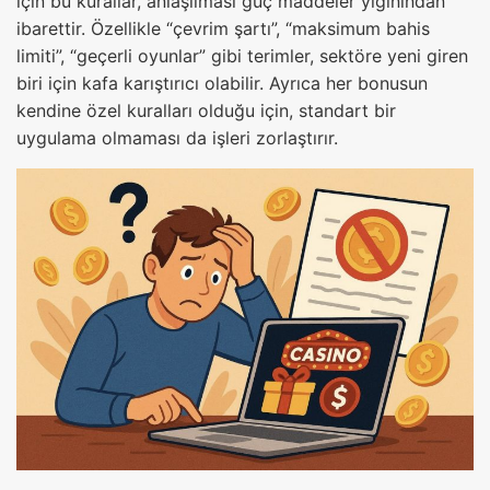
için bu kurallar, anlaşılması güç maddeler yığınından
ibarettir. Özellikle “çevrim şartı”, “maksimum bahis
limiti”, “geçerli oyunlar” gibi terimler, sektöre yeni giren
biri için kafa karıştırıcı olabilir. Ayrıca her bonusun
kendine özel kuralları olduğu için, standart bir
uygulama olmaması da işleri zorlaştırır.