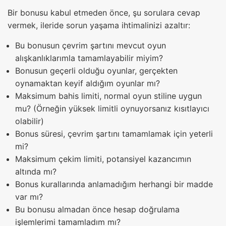
Bir bonusu kabul etmeden önce, şu sorulara cevap
vermek, ileride sorun yaşama ihtimalinizi azaltır:
Bu bonusun çevrim şartını mevcut oyun
alışkanlıklarımla tamamlayabilir miyim?
Bonusun geçerli olduğu oyunlar, gerçekten
oynamaktan keyif aldığım oyunlar mı?
Maksimum bahis limiti, normal oyun stiline uygun
mu? (Örneğin yüksek limitli oynuyorsanız kısıtlayıcı
olabilir)
Bonus süresi, çevrim şartını tamamlamak için yeterli
mi?
Maksimum çekim limiti, potansiyel kazancımın
altında mı?
Bonus kurallarında anlamadığım herhangi bir madde
var mı?
Bu bonusu almadan önce hesap doğrulama
işlemlerimi tamamladım mı?