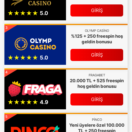
GIRIŞ
3
OLYMP CASINO
%125 + 250 freespin hoş
geldin bonusu
GIRIŞ
4
FRAGABET
20.000 TL + 525 freespin
hoş geldin bonusu
GIRIŞ
5
PINCO
Yeni üyelere özel 100.000
TL + 250 freespin