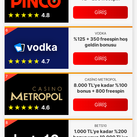
GIRIŞ
6
VODKA
%125 + 350 freespin hoş
geldin bonusu
GIRIŞ
7
CASINO METROPOL
8.000 TL'ye kadar %100
bonus + 800 freespin
GIRIŞ
8
BETS10
1.000 TL’ye kadar %200