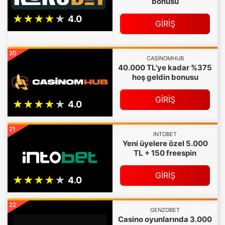
bonusu
GIRIŞ
20
CASINOMHUB
40.000 TL'ye kadar %375
hoş geldin bonusu
GIRIŞ
21
INTOBET
Yeni üyelere özel 5.000
TL + 150 freespin
GIRIŞ
22
GENZOBET
Casino oyunlarında 3.000