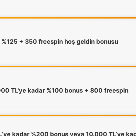
%125 + 350 freespin hoş geldin bonusu
000 TL'ye kadar %100 bonus + 800 freespin
L’ye kadar %200 bonus veya 10.000 TL’ye ka