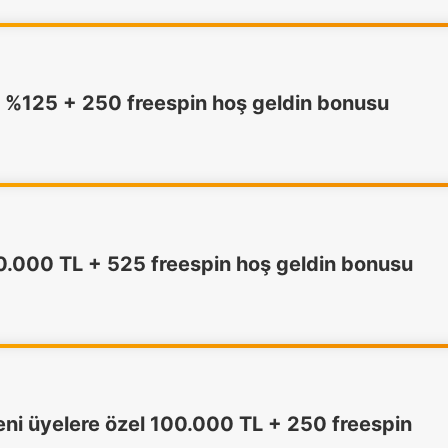
%125 + 250 freespin hoş geldin bonusu
0.000 TL + 525 freespin hoş geldin bonusu
eni üyelere özel 100.000 TL + 250 freespin