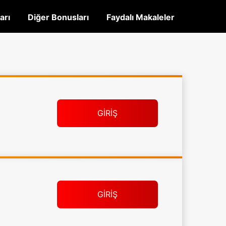
arı
Diğer Bonusları
Faydalı Makaleler
GIRIŞ
GIRIŞ