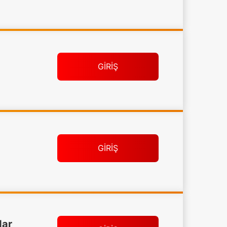
GIRIŞ
GIRIŞ
dar