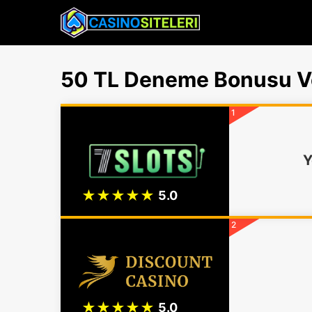
50 TL Deneme Bonusu Ve
1
Y
2