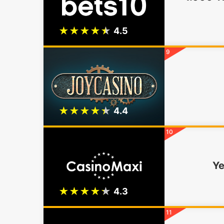
9
10
Ye
11