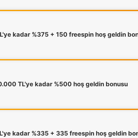
L'ye kadar %375 + 150 freespin hoş geldin bo
0.000 TL'ye kadar %500 hoş geldin bonusu
L'ye kadar %335 + 335 freespin hoş geldin bo