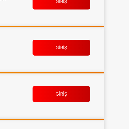
GIRIŞ
GIRIŞ
GIRIŞ