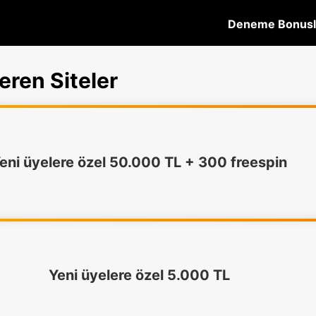
Deneme Bonusl
ren Siteler
eni üyelere özel 50.000 TL + 300 freespin
Yeni üyelere özel 5.000 TL