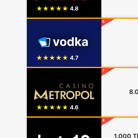
6
7
8.
8
1.000 T