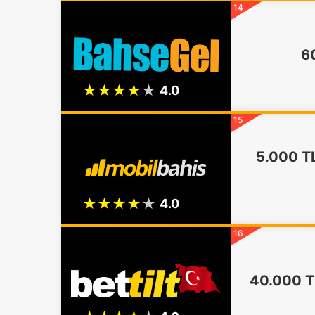
14
6
15
5.000 TL
16
40.000 T