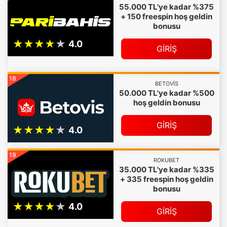
55.000 TL'ye kadar %375
+ 150 freespin hoş geldin
bonusu
GIRIŞ
18
BETOVIS
50.000 TL'ye kadar %500
hoş geldin bonusu
GIRIŞ
19
ROKUBET
35.000 TL'ye kadar %335
+ 335 freespin hoş geldin
bonusu
GIRIŞ