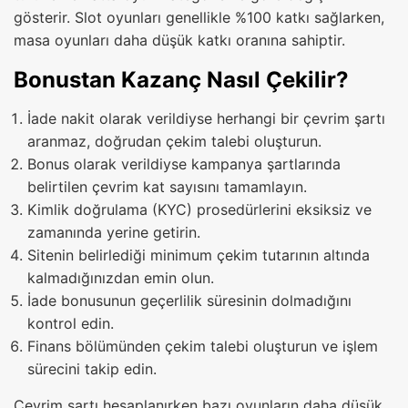
gösterir. Slot oyunları genellikle %100 katkı sağlarken,
masa oyunları daha düşük katkı oranına sahiptir.
Bonustan Kazanç Nasıl Çekilir?
İade nakit olarak verildiyse herhangi bir çevrim şartı
aranmaz, doğrudan çekim talebi oluşturun.
Bonus olarak verildiyse kampanya şartlarında
belirtilen çevrim kat sayısını tamamlayın.
Kimlik doğrulama (KYC) prosedürlerini eksiksiz ve
zamanında yerine getirin.
Sitenin belirlediği minimum çekim tutarının altında
kalmadığınızdan emin olun.
İade bonusunun geçerlilik süresinin dolmadığını
kontrol edin.
Finans bölümünden çekim talebi oluşturun ve işlem
sürecini takip edin.
Çevrim şartı hesaplanırken bazı oyunların daha düşük