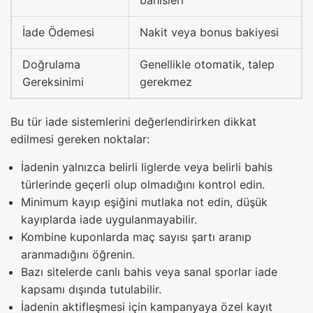
İade Ödemesi
Nakit veya bonus bakiyesi
Doğrulama
Genellikle otomatik, talep
Gereksinimi
gerekmez
Bu tür iade sistemlerini değerlendirirken dikkat
edilmesi gereken noktalar:
İadenin yalnızca belirli liglerde veya belirli bahis
türlerinde geçerli olup olmadığını kontrol edin.
Minimum kayıp eşiğini mutlaka not edin, düşük
kayıplarda iade uygulanmayabilir.
Kombine kuponlarda maç sayısı şartı aranıp
aranmadığını öğrenin.
Bazı sitelerde canlı bahis veya sanal sporlar iade
kapsamı dışında tutulabilir.
İadenin aktifleşmesi için kampanyaya özel kayıt