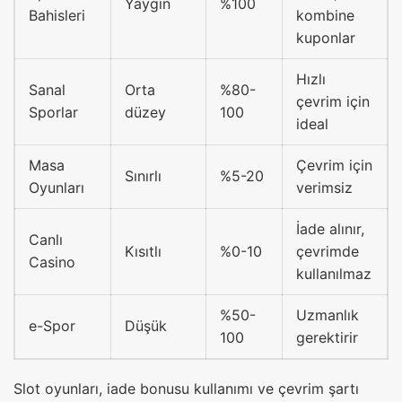
Yaygın
%100
Bahisleri
kombine
kuponlar
Hızlı
Sanal
Orta
%80-
çevrim için
Sporlar
düzey
100
ideal
Masa
Çevrim için
Sınırlı
%5-20
Oyunları
verimsiz
İade alınır,
Canlı
Kısıtlı
%0-10
çevrimde
Casino
kullanılmaz
%50-
Uzmanlık
e-Spor
Düşük
100
gerektirir
Slot oyunları, iade bonusu kullanımı ve çevrim şartı