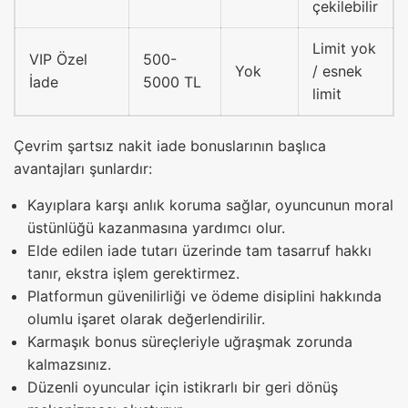
çekilebilir
Limit yok
VIP Özel
500-
Yok
/ esnek
İade
5000 TL
limit
Çevrim şartsız nakit iade bonuslarının başlıca
avantajları şunlardır:
Kayıplara karşı anlık koruma sağlar, oyuncunun moral
üstünlüğü kazanmasına yardımcı olur.
Elde edilen iade tutarı üzerinde tam tasarruf hakkı
tanır, ekstra işlem gerektirmez.
Platformun güvenilirliği ve ödeme disiplini hakkında
olumlu işaret olarak değerlendirilir.
Karmaşık bonus süreçleriyle uğraşmak zorunda
kalmazsınız.
Düzenli oyuncular için istikrarlı bir geri dönüş