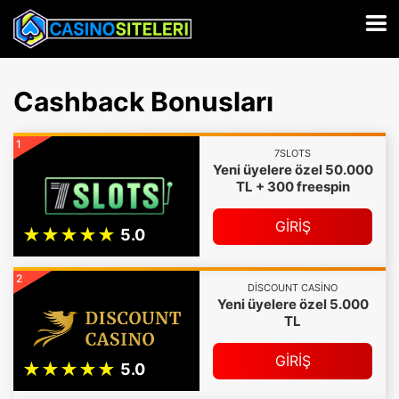
Cashback Bonusları
1
7SLOTS
Yeni üyelere özel 50.000
TL + 300 freespin
GIRIŞ
2
DISCOUNT CASINO
Yeni üyelere özel 5.000
TL
GIRIŞ