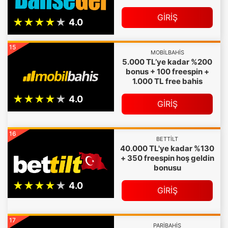
GIRIŞ
15
MOBILBAHIS
5.000 TL’ye kadar %200
bonus + 100 freespin +
1.000 TL free bahis
GIRIŞ
16
BETTILT
40.000 TL'ye kadar %130
+ 350 freespin hoş geldin
bonusu
GIRIŞ
17
PARIBAHIS