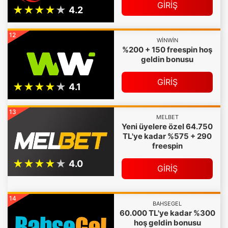
GIRIŞ
12
WINWIN
%200 + 150 freespin hoş
geldin bonusu
GIRIŞ
13
MELBET
Yeni üyelere özel 64.750
TL'ye kadar %575 + 290
freespin
GIRIŞ
14
BAHSEGEL
60.000 TL'ye kadar %300
hoş geldin bonusu