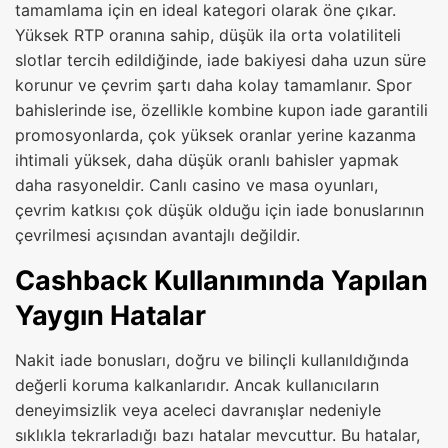
tamamlama için en ideal kategori olarak öne çıkar.
Yüksek RTP oranına sahip, düşük ila orta volatiliteli
slotlar tercih edildiğinde, iade bakiyesi daha uzun süre
korunur ve çevrim şartı daha kolay tamamlanır. Spor
bahislerinde ise, özellikle kombine kupon iade garantili
promosyonlarda, çok yüksek oranlar yerine kazanma
ihtimali yüksek, daha düşük oranlı bahisler yapmak
daha rasyoneldir. Canlı casino ve masa oyunları,
çevrim katkısı çok düşük olduğu için iade bonuslarının
çevrilmesi açısından avantajlı değildir.
Cashback Kullanımında Yapılan
Yaygın Hatalar
Nakit iade bonusları, doğru ve bilinçli kullanıldığında
değerli koruma kalkanlarıdır. Ancak kullanıcıların
deneyimsizlik veya aceleci davranışlar nedeniyle
sıklıkla tekrarladığı bazı hatalar mevcuttur. Bu hatalar,