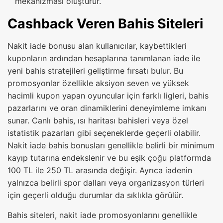
mekanizması oluşturur.
Cashback Veren Bahis Siteleri
Nakit iade bonusu alan kullanıcılar, kaybettikleri
kuponların ardından hesaplarına tanımlanan iade ile
yeni bahis stratejileri geliştirme fırsatı bulur. Bu
promosyonlar özellikle aksiyon seven ve yüksek
hacimli kupon yapan oyuncular için farklı ligleri, bahis
pazarlarını ve oran dinamiklerini deneyimleme imkanı
sunar. Canlı bahis, ısı haritası bahisleri veya özel
istatistik pazarları gibi seçeneklerde geçerli olabilir.
Nakit iade bahis bonusları genellikle belirli bir minimum
kayıp tutarına endekslenir ve bu eşik çoğu platformda
100 TL ile 250 TL arasında değişir. Ayrıca iadenin
yalnızca belirli spor dalları veya organizasyon türleri
için geçerli olduğu durumlar da sıklıkla görülür.
Bahis siteleri, nakit iade promosyonlarını genellikle