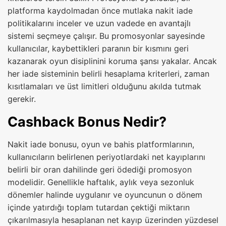
platforma kaydolmadan önce mutlaka nakit iade
politikalarını inceler ve uzun vadede en avantajlı
sistemi seçmeye çalışır. Bu promosyonlar sayesinde
kullanıcılar, kaybettikleri paranın bir kısmını geri
kazanarak oyun disiplinini koruma şansı yakalar. Ancak
her iade sisteminin belirli hesaplama kriterleri, zaman
kısıtlamaları ve üst limitleri olduğunu akılda tutmak
gerekir.
Cashback Bonus Nedir?
Nakit iade bonusu, oyun ve bahis platformlarının,
kullanıcıların belirlenen periyotlardaki net kayıplarını
belirli bir oran dahilinde geri ödediği promosyon
modelidir. Genellikle haftalık, aylık veya sezonluk
dönemler halinde uygulanır ve oyuncunun o dönem
içinde yatırdığı toplam tutardan çektiği miktarın
çıkarılmasıyla hesaplanan net kayıp üzerinden yüzdesel