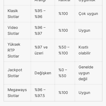
Klasik
%95 –
%100
Çok uygun
Slotlar
%96
Video
%96 –
%100
Uygun
Slotlar
%97
Yüksek
%97 ve
%50 –
Kısıtlı
RTP
üzeri
%100
olabilir
Slotlar
Genelde
Jackpot
%0 –
Değişken
uygun
Slotlar
%50
değil
Megaways
%96 –
%100
Uygun
Slotlar
%97.5