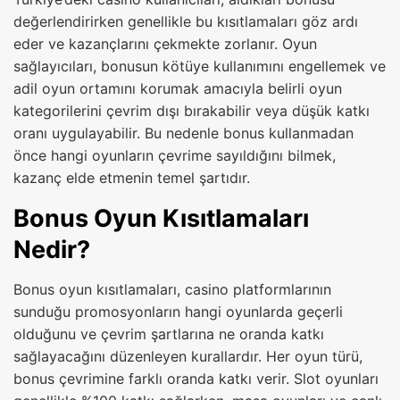
değerlendirirken genellikle bu kısıtlamaları göz ardı
eder ve kazançlarını çekmekte zorlanır. Oyun
sağlayıcıları, bonusun kötüye kullanımını engellemek ve
adil oyun ortamını korumak amacıyla belirli oyun
kategorilerini çevrim dışı bırakabilir veya düşük katkı
oranı uygulayabilir. Bu nedenle bonus kullanmadan
önce hangi oyunların çevrime sayıldığını bilmek,
kazanç elde etmenin temel şartıdır.
Bonus Oyun Kısıtlamaları
Nedir?
Bonus oyun kısıtlamaları, casino platformlarının
sunduğu promosyonların hangi oyunlarda geçerli
olduğunu ve çevrim şartlarına ne oranda katkı
sağlayacağını düzenleyen kurallardır. Her oyun türü,
bonus çevrimine farklı oranda katkı verir. Slot oyunları