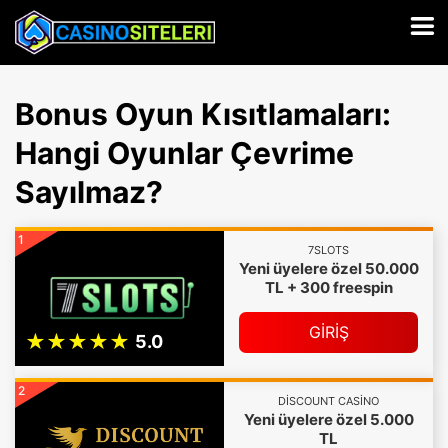
Bonus Oyun Kısıtlamaları:
Hangi Oyunlar Çevrime
Sayılmaz?
1
7SLOTS
Yeni üyelere özel 50.000
TL + 300 freespin
GIRIŞ
2
DISCOUNT CASINO
Yeni üyelere özel 5.000
TL