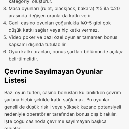
kategoriyi oluşturur.
Masa oyunları (rulet, blackjack, bakara) %5 ila %20
arasında değişen oranlarda katkı verir.
Canlı casino oyunları çoğunlukla %0-5 gibi çok
düşük katkı sağlar veya hiç katkı vermez.
Video poker ve bazı özel oyunlar tamamen bonus
kapsamı dışında tutulabilir.
Oyun katkı oranları, bonus şartları bölümünde açıkça
belirtilmelidir.
Çevrime Sayılmayan Oyunlar
Listesi
Bazı oyun türleri, casino bonusları kullanılırken çevrim
şartına hiçbir şekilde katkı sağlamaz. Bu oyunlar
genellikle düşük riskli veya yüksek kazanç potansiyeli
nedeniyle operatörler tarafından bonus dışı bırakılır.
İşte çoğu casinoda çevrime sayılmayan başlıca
oyunlar: