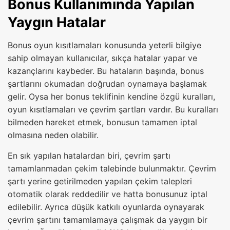
Bonus Kullanımında Yapılan
Yaygın Hatalar
Bonus oyun kısıtlamaları konusunda yeterli bilgiye
sahip olmayan kullanıcılar, sıkça hatalar yapar ve
kazançlarını kaybeder. Bu hataların başında, bonus
şartlarını okumadan doğrudan oynamaya başlamak
gelir. Oysa her bonus teklifinin kendine özgü kuralları,
oyun kısıtlamaları ve çevrim şartları vardır. Bu kuralları
bilmeden hareket etmek, bonusun tamamen iptal
olmasına neden olabilir.
En sık yapılan hatalardan biri, çevrim şartı
tamamlanmadan çekim talebinde bulunmaktır. Çevrim
şartı yerine getirilmeden yapılan çekim talepleri
otomatik olarak reddedilir ve hatta bonusunuz iptal
edilebilir. Ayrıca düşük katkılı oyunlarda oynayarak
çevrim şartını tamamlamaya çalışmak da yaygın bir