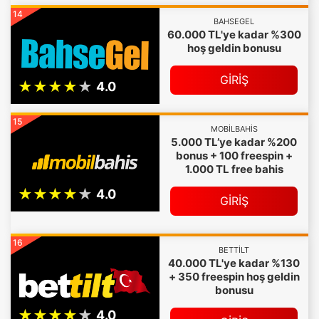
14
BAHSEGEL
60.000 TL'ye kadar %300
hoş geldin bonusu
GIRIŞ
15
MOBILBAHIS
5.000 TL’ye kadar %200
bonus + 100 freespin +
1.000 TL free bahis
GIRIŞ
16
BETTILT
40.000 TL'ye kadar %130
+ 350 freespin hoş geldin
bonusu