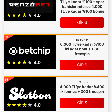
TL’ye kadar %100 + spor
bahislerinde ise 4.000
TL’ye kadar %100 bonus
GIRIŞ
23
BETCHIP
6.000 TL'ye kadar %100
iki adet bonus + 80
freespin
GIRIŞ
24
SLOTBON
4.000 TL'ye kadar %400
iki bonus + 300 freespin
GIRIŞ