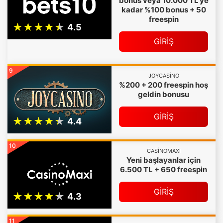
bonus veya 10.000 TL’ye
kadar %100 bonus + 50
freespin
GIRIŞ
9
JOYCASINO
%200 + 200 freespin hoş
geldin bonusu
GIRIŞ
10
CASINOMAXI
Yeni başlayanlar için
6.500 TL + 650 freespin
GIRIŞ
11