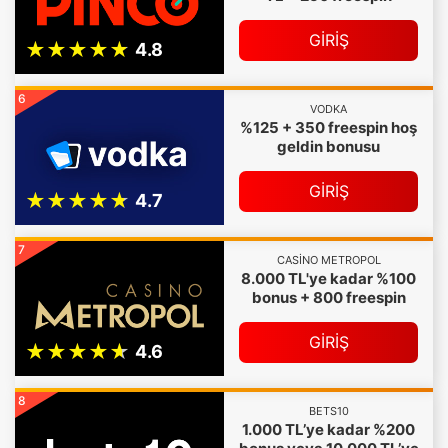
GIRIŞ
6
VODKA
%125 + 350 freespin hoş
geldin bonusu
GIRIŞ
7
CASINO METROPOL
8.000 TL'ye kadar %100
bonus + 800 freespin
GIRIŞ
8
BETS10
1.000 TL’ye kadar %200